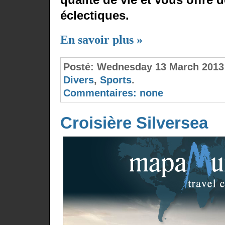
éclectiques.
En savoir plus »
Posté:
Wednesday 13 March 2013
Divers
,
Sports
.
Commentaires:
none
Croisière Silversea