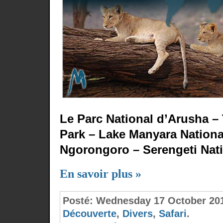
Le Parc National d’Arusha – 
Park – Lake Manyara Nationa
Ngorongoro – Serengeti Nati
En savoir plus »
Posté:
Wednesday 17 October 20
Découverte
,
Divers
,
Safari
.