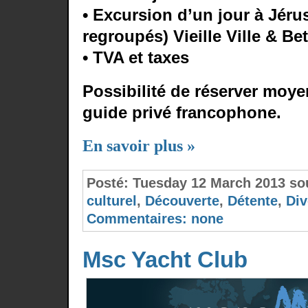
• Excursion d’un jour à Jéru
regroupés) Vieille Ville & B
• TVA et taxes
Possibilité de réserver moy
guide privé francophone.
En savoir plus »
Posté:
Tuesday 12 March 2013 s
culturel
,
Découverte
,
Détente
,
Div
Commentaires:
none
Msc Yacht Club