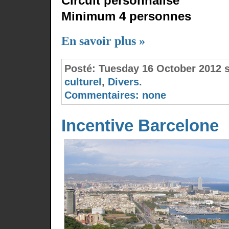
Circuit personnalisé
Minimum 4 personnes
En savoir plus »
Posté:
Tuesday 16 October 2012 
culturel
,
Divers
.
Commentaires:
none
Incentive Barcelone