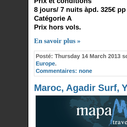
Prix et conditions
8 jours/ 7 nuits àpd. 325€ pp
Catégorie A
Prix hors vols.
En savoir plus »
Posté:
Thursday 14 March 2013 
Europe
.
Commentaires:
none
Maroc, Agadir Surf, 