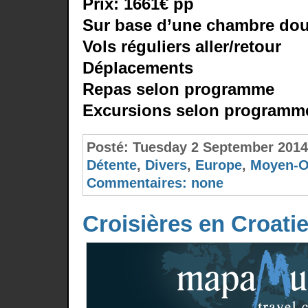
Prix: 1661€ pp
Sur base d’une chambre do
Vols réguliers aller/retour
Déplacements
Repas selon programme
Excursions selon programm
Posté:
Tuesday 2 September 201
Détente
,
Divers
,
Europe
,
Moyen-O
Commentaires:
none
Croisières en Croati