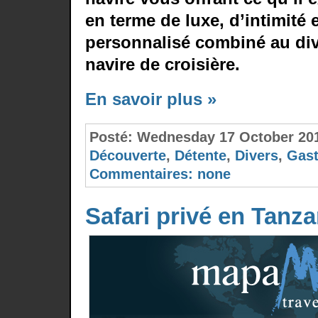
en terme de luxe, d’intimité 
personnalisé combiné au di
navire de croisière.
En savoir plus »
Posté:
Wednesday 17 October 20
Découverte
,
Détente
,
Divers
,
Gas
Commentaires:
none
Safari privé en Tanza