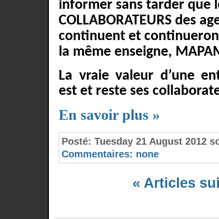
informer sans tarder que l
COLLABORATEURS
des ag
continuent et continueront
la même enseigne,
MAPA
La vraie valeur d’une en
est et reste ses collaborat
En savoir plus »
Posté:
Tuesday 21 August 2012 
Commentaires:
none
« Articles su